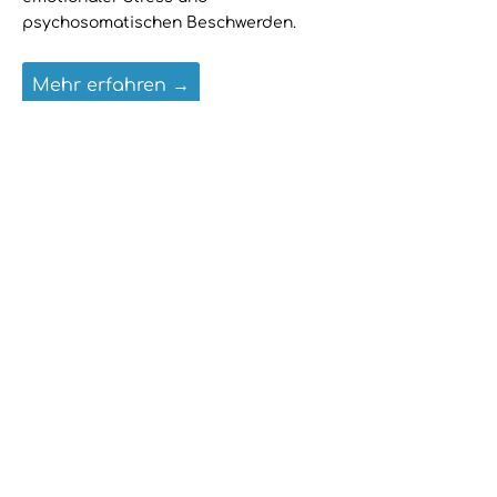
psychosomatischen Beschwerden.
Mehr erfahren →
Mandy Philipp
Heilpraktikerin in Hamburg
Adresse
Mühlendamm 55
22087 Hamburg
Nähe U3-Station Uhlandstraße
Kontakt
📧
praxis@body-assistant.de
📞
04020239462
Terminzeiten
Mo: 13-18 Uhr I Di & Do: 10-20 Uhr
Mi & Fr: 10-18 Uhr